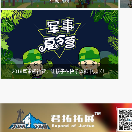
往期回顾
往期回顾及家长最想知道的事
迷彩
野外
2018军事领袖营，让孩子在快乐体验中成长！
7-15岁是孩子过渡青春期的一个重要阶段，是孩子身体、行为、情绪
和自我管理的一个分水岭。也是孩子人格形成的一个关键时期，这个
阶段孩子自我意识迅速发展，思维及经历的局限使得他们很容易受到
外界的干扰而迷失方向。君拓教育结合多年的体验式教学和青少年成
长心理特点，特针对7-15岁青少年儿童精心打造的以“军事”为背景的
“体验式”心智教育夏令营。