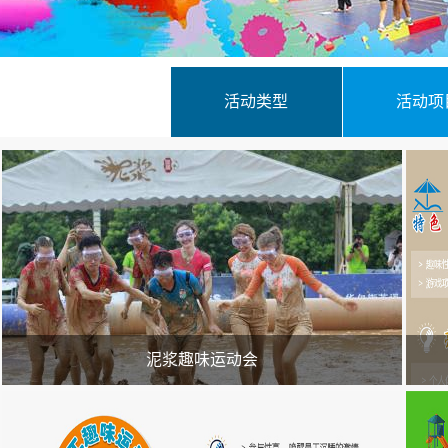
活动类型
活动项
泥浆趣味运动会
泥浆趣味运动会最开始是在综艺节目《奔跑吧兄弟》中推广开来
沙
的，场地是在泥潭中，在泥潭中有相应的道具，如球、独轮车、高
工具
台、障碍物等，要求队员完成泥潭运球、极速飞车、抢占
人复