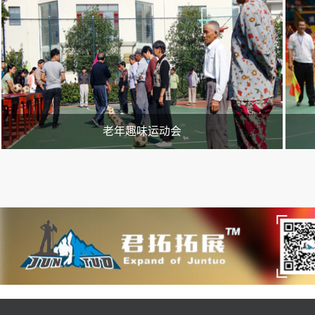
庭、工作等等，每个人都背负巨大的压力，因为无法释放压力，就会
及涌
严重影响平时的工作和生活，甚至有人因为无法面对这些压力而自寻
组织
短见，造成了不计其数的悲剧。有压力就要释放，减压趣味运动会就
性体
是其中一种非常适合团队人员放松的方式，通过减压趣味运动会让大
新颖
家释放压力，放松心情，使身心更加健康。
动会
3、
力，
灵通
老年趣味运动会
随着中国社会的老龄化进程的加快，中国出现来一个庞大的社会
家庭
阶层——老年人阶层。作为我们的父辈，他们为子女和社会都做出来
置，
巨大的贡献，而当他们年老的时候，我们也同样需要关心老年人的晚
交流
年生活。