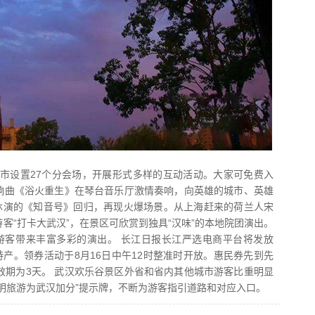
设置27个分会场，开展形式多样的互动活动。大家可免费入
响曲《浴火重生》在琴台音乐厅激情奏响，向英雄的城市、英雄
情休演的《知音号》回归，再现火爆场景。从上海赶来的荷兰人宋
游客“打卡大武汉”，在景区可欣赏到独具“汉味”的本地院团演出。
游客带来丰富多彩的演出。 长江日报长江严选电商平台将发放
特产。领券活动于8月16日中午12时整准时开放。惠民券先到先
有效期为3天。 武汉欢乐谷景区外省和省内其他城市游客比重明显
文明旅游为武汉加分”提示牌，不断为游客指引道路和对应入口。