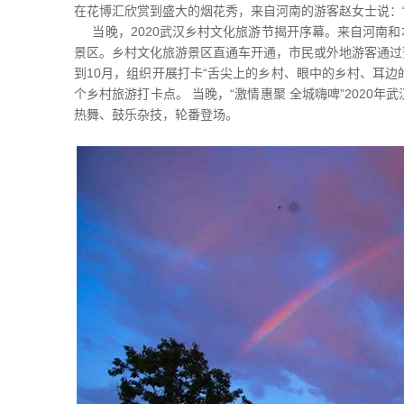
在花博汇欣赏到盛大的烟花秀，来自河南的游客赵女士说：
当晚，2020武汉乡村文化旅游节揭开序幕。来自河南和本
景区。乡村文化旅游景区直通车开通，市民或外地游客通过
到10月，组织开展打卡“舌尖上的乡村、眼中的乡村、耳边
个乡村旅游打卡点。 当晚，“激情惠聚 全城嗨啤”2020
热舞、鼓乐杂技，轮番登场。