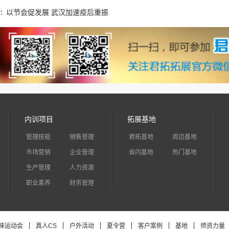
以节会促发展 武汉加速疫后重振
：
内训项目
拓展基地
管理技能
销售管理
君拓基地
周边基地
市场营销
企业管理
省内基地
热门基地
生产管理
人力资源
职业素养
财务管理
味运动会
真人CS
户外活动
夏令营
客户案例
基地
师资力量