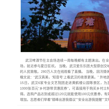
武汉啤酒节在主会场连续一周每晚都有主题演出。在全市
场，就近参与夏日狂欢。 当晚，武汉爱乐乐团大型原创交
的人民致敬。280万人次在线观看了直播。 当晚，因汛
楷文说：“武汉真美，‘知音号’上看武汉的夜景更美。” 外地
15日，武汉6家专业文艺院团走进黄鹤楼公园等景区，为
1000张百元“乡村游带货惠民券”，可直接用于购买乡村土
得。选购产品达到或超过120元就能使用100元优惠券，
增加。志愿者们举着“错峰出游我倡议”“安全出游我提醒”“