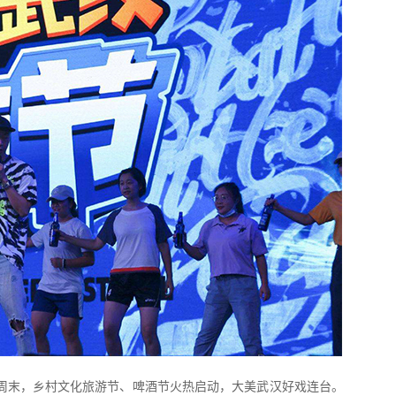
周末，乡村文化旅游节、啤酒节火热启动，大美武汉好戏连台。