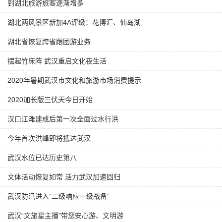
到湖北旅游旅客逐渐增多
湖北两风景区新加4A评级：花博汇、仙岛湖
湖北省恢复跨省跟团游业务
摆起竹床阵 武汉重启文化夜生活
2020年暑期武汉市文化和旅游市场消费提示
2020加长版三伏天今日开始
汉口江滩建成后第一次全面过水行洪
今年首次洪峰即将抵达武汉
武汉水位已达历史第八
文体活动恢复如常 活力武汉加速回归
武汉防汛进入“二级响应一级战备”
武汉“文旅星主播”带您安心游、文明游