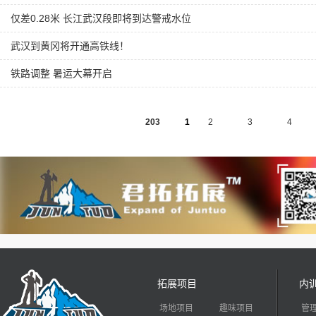
仅差0.28米 长江武汉段即将到达警戒水位
武汉到黄冈将开通高铁线！
铁路调整 暑运大幕开启
203
1
2
3
4
拓展项目
内
场地项目
趣味项目
管