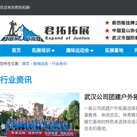
欢迎来到君拓拓展!
首页
拓展培训
趣味运动会
拓展基地
您所在位置：
首页
>
新闻动态
>
行业资讯
行业资讯
武汉公司团建户外
一般公司团建户外拓展选择
事教育、休闲农庄、体育赛
据它基地的特色来选择合适
合去的基地。