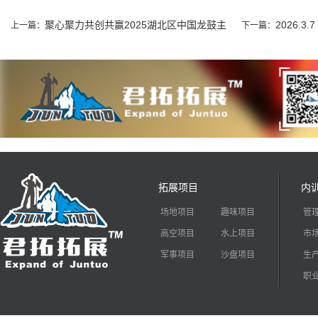
幕！
幕！
聚心聚力共创共赢2025湖北区中国龙鼓主
2026.
上一篇：
下一篇：
题拓展
工趣味运动会
拓展项目
内
场地项目
趣味项目
管
高空项目
水上项目
市
军事项目
沙盘项目
生
职