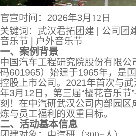
官宣时间：
2026年3月
12
日
关键词：武汉君拓
团建
| 公司团
音乐节
| 户外音乐节
一、案例背景
中国汽车工程研究院股份有限公
码
601965）始建于1965年，
控股上市公司。2021年首次与武
年3月12日，第三届“樱花音乐节
刻！在中汽研武汉公司内部园区
炼与员工福利的双重目标。
二、活动基本信息
团建对象
：中汽研（
300+人）