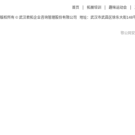
首页
拓展培训
趣味运动会
版权所有 © 武汉君拓企业咨询管理股份有限公司 地址：武汉市武昌区徐东大街148号徐东四期公寓
鄂公网安备