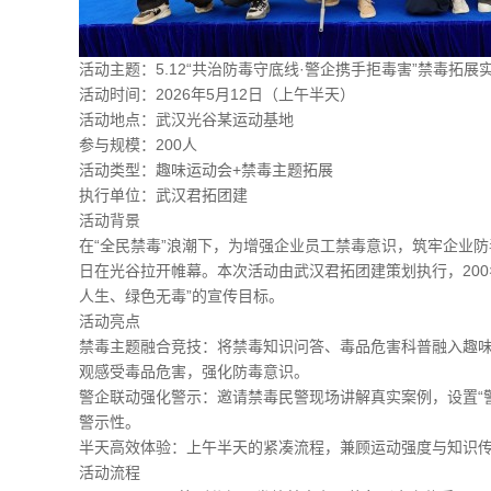
活动主题
：5.12“共治防毒守底线·警企携手拒毒害”禁毒拓展
活动时间
：2026年5月12日（上午半天）
活动地点
：武汉光谷某运动基地
参与规模
：200人
活动类型
：趣味运动会+禁毒主题拓展
执行单位
：武汉君拓团建
活动背景
在“全民禁毒”浪潮下，为增强企业员工禁毒意识，筑牢企业防毒
日在光谷拉开帷幕。本次活动由武汉君拓团建策划执行，20
人生、绿色无毒”的宣传目标。
活动亮点
禁毒主题融合竞技
：将禁毒知识问答、毒品危害科普融入趣味
观感受毒品危害，强化防毒意识。
警企联动强化警示
：邀请禁毒民警现场讲解真实案例，设置“
警示性。
半天高效体验
：上午半天的紧凑流程，兼顾运动强度与知识
活动流程