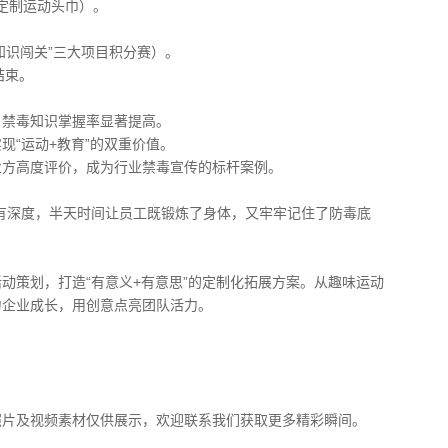
定制运动头巾）。
“知识闯关”三大项目积分赛）。
结束。
，禁毒知识掌握率显著提高。
现“运动+教育”的双重价值。
业方高度评价，成为行业禁毒宣传的标杆案例。
有深度，半天时间让员工既锻炼了身体，又牢牢记住了防毒底
动策划，打造“有意义+有意思”的定制化拓展方案。从趣味运动
力企业成长，用创意点亮团队活力。
照片及视频素材仅供展示，欢迎联系我们获取更多精彩瞬间。