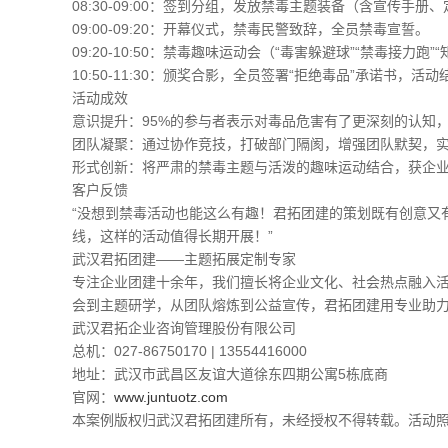
08:30-09:00
：签到分组，发放禁毒主题装备（含宣传手册、
09:00-09:20
：开幕仪式，禁毒民警致辞，全员禁毒宣誓。
09:20-10:50
：禁毒趣味运动会（“毒害躲避球”“禁毒接力跑”
10:50-11:30
：颁奖合影，全员签署“拒绝毒品”承诺书，活动
活动成效
意识提升
：95%的参与者表示对毒品危害有了更深刻的认知
团队凝聚
：通过协作竞技，打破部门隔阂，增强团队默契，实
形式创新
：将严肃的禁毒主题与活泼的趣味运动结合，获企
客户反馈
“没想到禁毒活动也能这么有趣！君拓团建的策划既有创意又
线，这样的活动值得长期开展！”
武汉君拓团建——主题拓展定制专家
专注企业团建十余年，我们擅长将企业文化、社会热点融入活
会到主题研学，从团队熔炼到公益宣传，君拓团建用专业助
武汉君拓企业咨询管理股份有限公司
总机：027-86750170 | 13554416000
地址：武汉市武昌区友谊大道徐东四期公寓5栋底商
官网：
www.juntuotz.com
本案例版权归武汉君拓团建所有，未经授权不得转载。活动