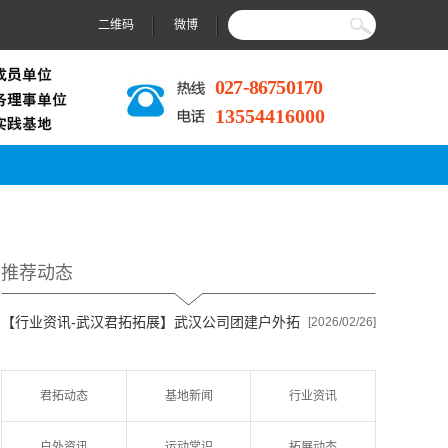
二维码
微博
027-86750170
13554416000
推荐动态
【行业资讯-武汉君拓拓展】
武汉公司团建户外拓
[2026/02/26]
展去哪合...
君拓动态
基地新闻
行业资讯
户外资讯
运动常识
拓展动态