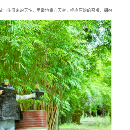
放与生俱来的天性，勇敢地攀向天空，呼应原始的召唤，拥抱