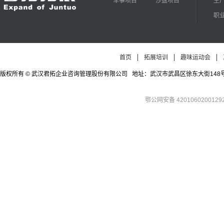
军事项目
沙盘项目
生
职
首页
拓展培训
趣味运动会
版权所有 © 武汉君拓企业咨询管理股份有限公司 地址：武汉市武昌区徐东大街148号徐东四期公寓
鄂公网安备 4201060200129