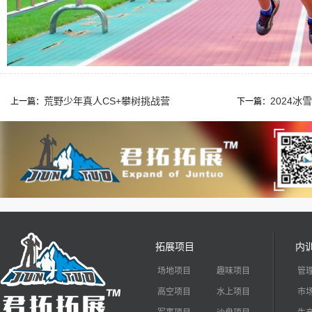
荒野少年真人CS+攀树挑战营
2024
上一篇：
下一篇：
拓展项目
内
场地项目
趣味项目
管
高空项目
水上项目
市