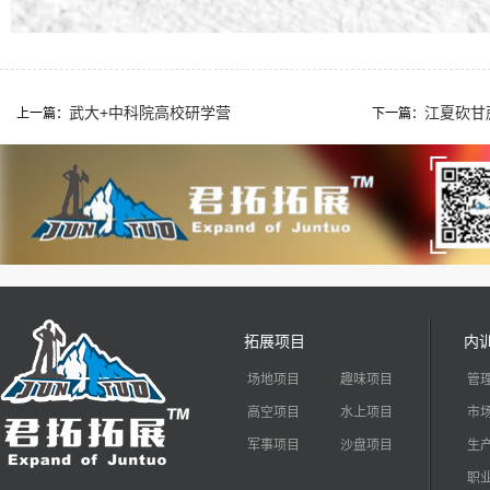
武大+中科院高校研学营
江夏砍甘
上一篇：
下一篇：
拓展项目
内
场地项目
趣味项目
管
高空项目
水上项目
市
军事项目
沙盘项目
生
职