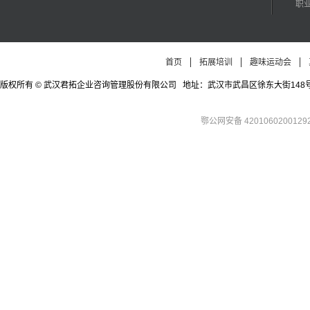
职
首页
拓展培训
趣味运动会
版权所有 © 武汉君拓企业咨询管理股份有限公司 地址：武汉市武昌区徐东大街148号徐东四期公寓
鄂公网安备 4201060200129