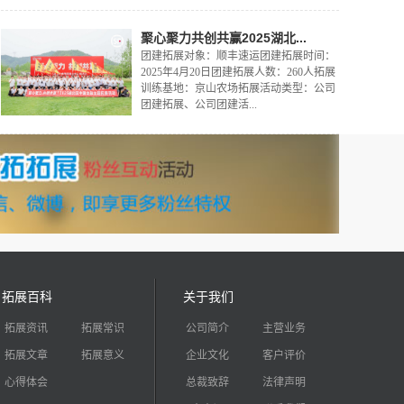
聚心聚力共创共赢2025湖北...
团建拓展对象：顺丰速运团建拓展时间：
2025年4月20日团建拓展人数：260人拓展
训练基地：京山农场拓展活动类型：公司
团建拓展、公司团建活...
拓展百科
关于我们
拓展资讯
拓展常识
公司简介
主营业务
拓展文章
拓展意义
企业文化
客户评价
心得体会
总裁致辞
法律声明