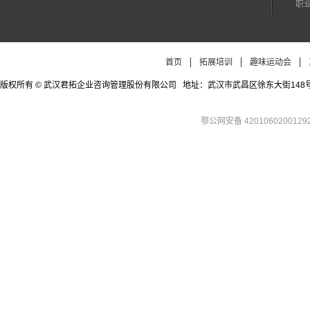
职
首页
拓展培训
趣味运动会
版权所有 © 武汉君拓企业咨询管理股份有限公司 地址：武汉市武昌区徐东大街148号徐东四期公寓
鄂公网安备 4201060200129